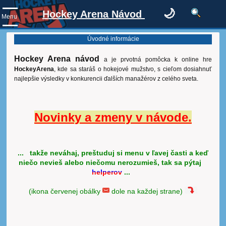
🌙
Hockey Arena Návod
Menu
Úvodné informácie
Hockey Arena návod
a je prvotná pomôcka k online hre
HockeyArena
, kde sa staráš o hokejové mužstvo, s cieľom dosiahnuť
najlepšie výsledky v konkurencii ďalších manažérov z celého sveta.
Novinky a zmeny v návode.
... takže neváhaj, preštuduj si menu v ľavej časti a keď
niečo nevieš alebo niečomu nerozumieš, tak sa pýtaj
helperov
...
(ikona červenej obálky
dole na každej strane)